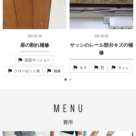
2022.06.06
2021.06.08
扉の割れ補修
サッシのレール部分キズの補
修
賃貸マンション
キズ
窓
サッシ
クローゼット扉
補修
費用