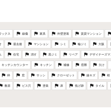
ワックス
線傷
家具
外壁塗装
賃貸マンション
け
退去後
マンション
シミ
輪ジミ
大阪
れ
住宅
消す
黒ジミ
リペア
デザイナーズマ
キッチンカウンター
キッチン
補修
窓際
欠け
枠
窓
サッシ
クローゼット
線キズ
框
敷居
ビス穴
塗装
床
焦げ跡
タイル