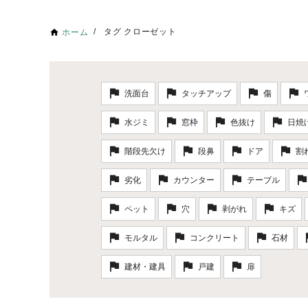
タグ クローゼット
ホーム
洗面台
タッチアップ
傷
水ジミ
窓枠
色抜け
日焼
階段先欠け
段鼻
ドア
割
劣化
カウンター
テーブル
ペット
穴
剥がれ
キズ
モルタル
コンクリート
石材
建材・建具
戸建
扉