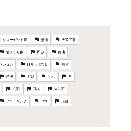
クローゼット扉
壁面
改装工事
引きずり傷
凹み
目地
ンション
打ちっぱなし
賃貸
階段
木製
削れ
角
玄関
建具
大理石
フローリング
巾木
店舗