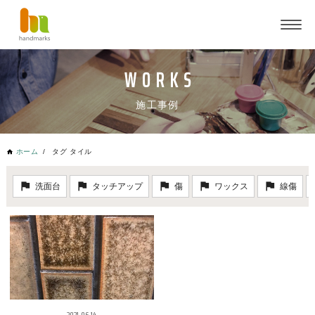
施工事例
ホーム
タグ タイル
洗面台
タッチアップ
傷
ワックス
線傷