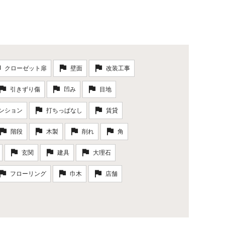
クローゼット扉
壁面
改装工事
引きずり傷
凹み
目地
ンション
打ちっぱなし
賃貸
階段
木製
削れ
角
玄関
建具
大理石
フローリング
巾木
店舗