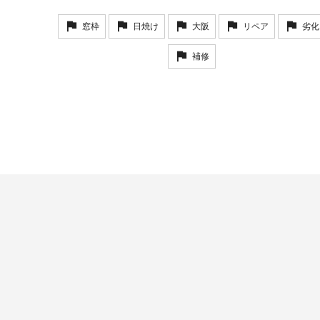
窓枠
日焼け
大阪
リペア
劣化
補修