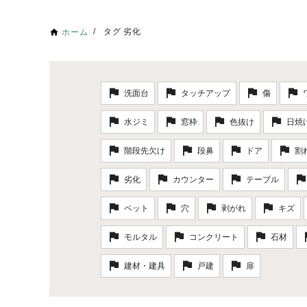
タグ 劣化
ホーム
洗面台
タッチアップ
傷
水ジミ
窓枠
色抜け
日焼
階段先欠け
段鼻
ドア
割
劣化
カウンター
テーブル
ペット
穴
剥がれ
キズ
モルタル
コンクリート
石材
建材・建具
戸建
扉