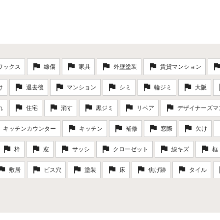
ワックス
線傷
家具
外壁塗装
賃貸マンション
け
退去後
マンション
シミ
輪ジミ
大阪
れ
住宅
消す
黒ジミ
リペア
デザイナーズマ
キッチンカウンター
キッチン
補修
窓際
欠け
枠
窓
サッシ
クローゼット
線キズ
框
敷居
ビス穴
塗装
床
焦げ跡
タイル