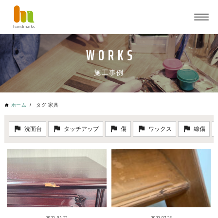
施工事例
ホーム
タグ 家具
洗面台
タッチアップ
傷
ワックス
線傷