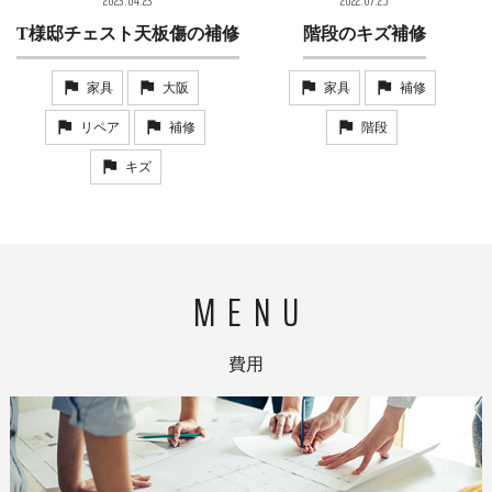
2023.04.23
2022.07.25
T様邸チェスト天板傷の補修
階段のキズ補修
家具
大阪
家具
補修
リペア
補修
階段
キズ
費用