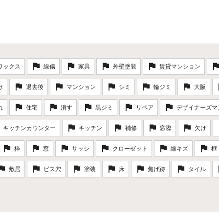
ワックス
線傷
家具
外壁塗装
賃貸マンション
け
退去後
マンション
シミ
輪ジミ
大阪
れ
住宅
消す
黒ジミ
リペア
デザイナーズマ
キッチンカウンター
キッチン
補修
窓際
欠け
枠
窓
サッシ
クローゼット
線キズ
框
敷居
ビス穴
塗装
床
焦げ跡
タイル