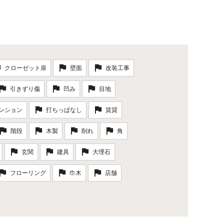
クローゼット扉
壁面
改装工事
引きずり傷
凹み
目地
ンション
打ちっぱなし
賃貸
階段
木製
削れ
角
玄関
建具
大理石
フローリング
巾木
店舗