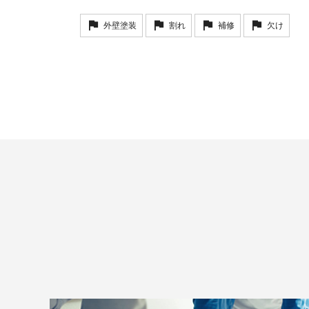
外壁塗装
割れ
補修
欠け