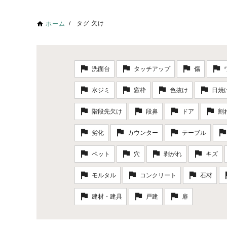
タグ 欠け
ホーム
洗面台
タッチアップ
傷
水ジミ
窓枠
色抜け
日焼
階段先欠け
段鼻
ドア
割
劣化
カウンター
テーブル
ペット
穴
剥がれ
キズ
モルタル
コンクリート
石材
建材・建具
戸建
扉