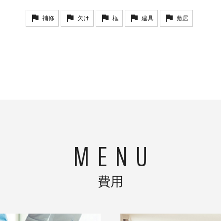
補修
欠け
框
建具
敷居
費用