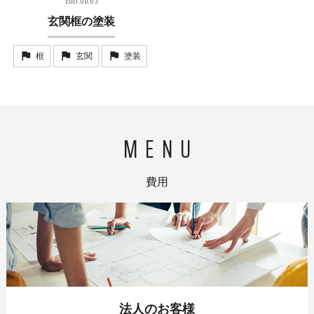
2021.06.05
玄関框の塗装
框
玄関
塗装
費用
法人のお客様