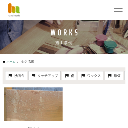
施工事例
ホーム
タグ 玄関
洗面台
タッチアップ
傷
ワックス
線傷