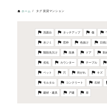
タグ 賃貸マンション
ホーム
洗面台
タッチアップ
傷
水ジミ
窓枠
色抜け
日焼
階段先欠け
段鼻
ドア
割
劣化
カウンター
テーブル
ペット
穴
剥がれ
キズ
モルタル
コンクリート
石材
建材・建具
戸建
扉