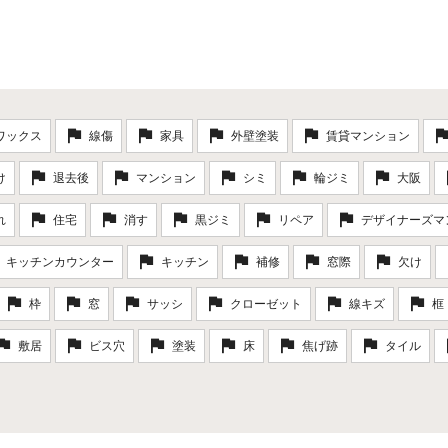
ワックス
線傷
家具
外壁塗装
賃貸マンション
け
退去後
マンション
シミ
輪ジミ
大阪
れ
住宅
消す
黒ジミ
リペア
デザイナーズマ
キッチンカウンター
キッチン
補修
窓際
欠け
枠
窓
サッシ
クローゼット
線キズ
框
敷居
ビス穴
塗装
床
焦げ跡
タイル