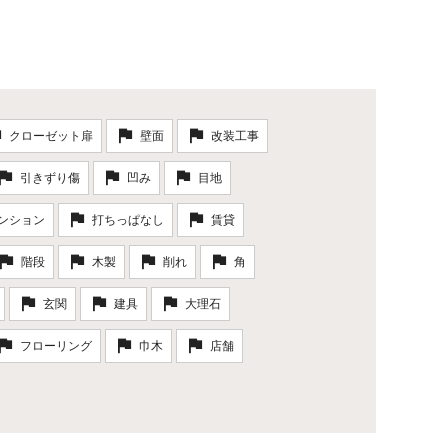
クローゼット扉
壁面
改装工事
引きずり傷
凹み
目地
ンション
打ちっぱなし
賃貸
階段
木製
削れ
角
玄関
建具
大理石
フローリング
巾木
店舗