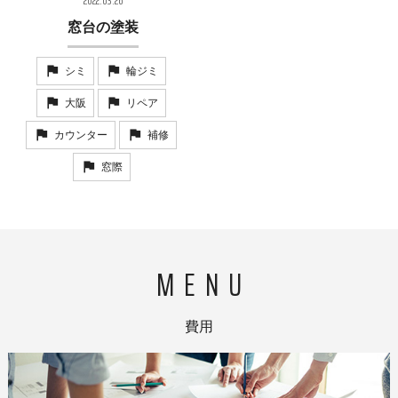
2022.03.26
窓台の塗装
シミ
輪ジミ
大阪
リペア
カウンター
補修
窓際
費用