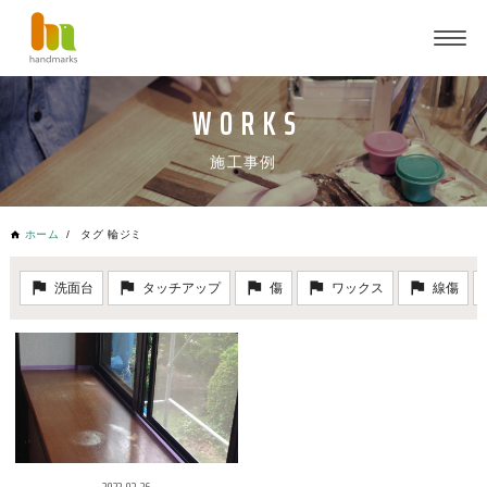
施工事例
ホーム
タグ 輪ジミ
洗面台
タッチアップ
傷
ワックス
線傷