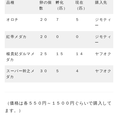
品種
卵の個
孵化
現在
購入先
数
（匹）
（匹）
オロチ
２０
７
５
ジモティ
ー
紅帝メダカ
２０
０
０
ジモティ
ー
楊貴妃ダルマメ
２５
１５
１４
ヤフオク
ダカ
スーパー幹之メ
３０
５
４
ヤフオク
ダカ
（価格は各５５０円～１５００円ぐらいで購入して
ます。）