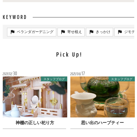
KEYWORD
ベランダガーデニング
寄せ植え
きっかけ
ジモテ
Pick Up!
30
17
2021
12
2021
06
スタッフブログ
スタッフブログ
神棚の正しい祀り方
思い出のハーブティー